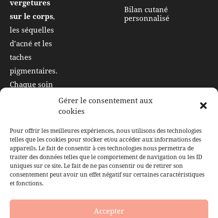
vergetures
Bilan cutané
sur le corps
,
personnalisé
les séquelles
d’acné et les
taches
pigmentaires.
Chaque soin
vise à
Gérer le consentement aux
cookies
restaurer
votre
barrière
Pour offrir les meilleures expériences, nous utilisons des technologies
cutanée
pour
telles que les cookies pour stocker et/ou accéder aux informations des
appareils. Le fait de consentir à ces technologies nous permettra de
des résultats
traiter des données telles que le comportement de navigation ou les ID
naturels et
uniques sur ce site. Le fait de ne pas consentir ou de retirer son
consentement peut avoir un effet négatif sur certaines caractéristiques
durables.
et fonctions.
Note importante : Les soins proposés au Centre CMB sont
Accepter
des soins esthétiques non médicaux. Ils ne se substituent