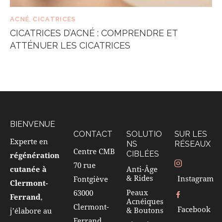
ACNÉ
,
CICATRICES
CICATRICES D’ACNÉ : COMPRENDRE ET
ATTÉNUER LES CICATRICES
BIENVENUE
CONTACT
SOLUTIO
SUR LES
Experte en
NS
RÉSEAUX
Centre CMB
CIBLÉES
régénération
70 rue
Anti-Âge
cutanée à
& Rides
Instagram
Fontgiève
Clermont-
Peaux
63000
Ferrand
,
Acnéiques
Clermont-
Facebook
& Boutons
j’élabore au
Ferrand