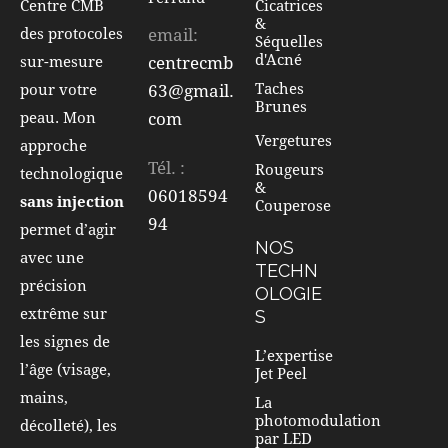
Cicatrices
Centre CMB
&
email:
des protocoles
Séquelles
d'Acné
centrecmb
sur-mesure
Taches
63@gmail.
pour votre
Brunes
com
peau. Mon
Vergetures
approche
Tél. :
Rougeurs
technologique
&
06018594
sans injection
Couperose
94
permet d’agir
NOS
avec une
TECHN
précision
OLOGIE
extrême sur
S
les signes de
L’expertise
l’âge (visage,
Jet Peel
mains,
La
photomodulation
décolleté), les
par LED