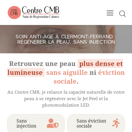
SOIN ANTI-ÂGE À CLERMONT-FERRAND :
RÉGÉNÉRER LA PEAU, SANS INJECTION
Retrouvez une peau
plus dense et
lumineuse
sans aiguille
ni
éviction
sociale
.
Au Centre CMB, je relance la capacité naturelle de votre
peau à se régénérer avec le Jet Peel et la
photomodulation LED.
Sans
Sans éviction
injection
sociale