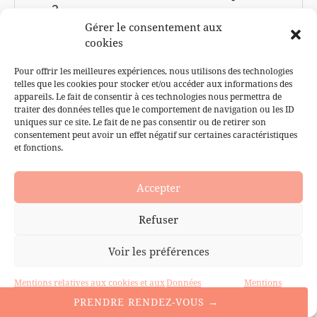
?
Gérer le consentement aux
Peut-on vraiment rajeunir son visage
cookies
sans chirurgie ?
Pour offrir les meilleures expériences, nous utilisons des technologies
telles que les cookies pour stocker et/ou accéder aux informations des
Traitez-vous le double menton ?
appareils. Le fait de consentir à ces technologies nous permettra de
traiter des données telles que le comportement de navigation ou les ID
uniques sur ce site. Le fait de ne pas consentir ou de retirer son
Un soin anti-rides en cabinet est-il
consentement peut avoir un effet négatif sur certaines caractéristiques
plus efficace qu'une crème ?
et fonctions.
À quelle fréquence faire un soin
Accepter
visage anti-âge ?
Refuser
Voir les préférences
PRÊTE À TRANSFORMER LA
Mentions relatives aux cookies et aux
Données
Mentions
liens
personnelles
légales
PRENDRE RENDEZ-VOUS →
QUALITÉ DE VOTRE PEAU ?